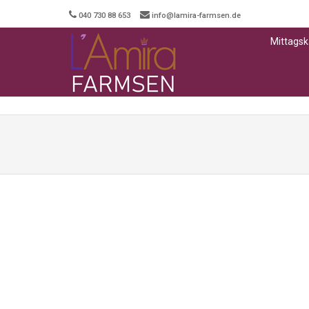
040 730 88 653
info@lamira-farmsen.de
Mittagsk
Men
SKIP T